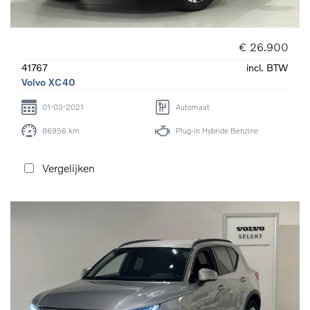
€ 26.900
41767
incl. BTW
Volvo XC40
01-03-2021
Automaat
86956 km
Plug-in Hybride Benzine
Vergelijken