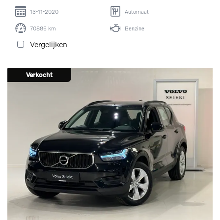
13-11-2020
Automaat
70886 km
Benzine
Vergelijken
Verkocht