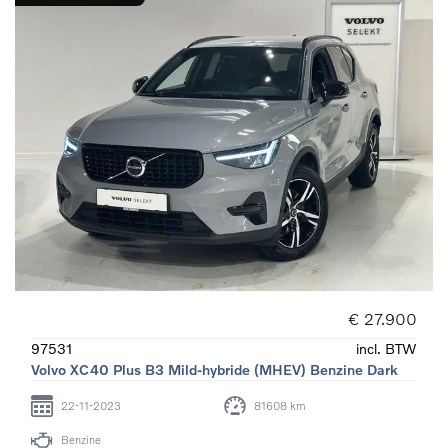
€ 27.900
97531
incl. BTW
Volvo XC40 Plus B3 Mild-hybride (MHEV) Benzine Dark
22-11-2023
81608 km
Benzine