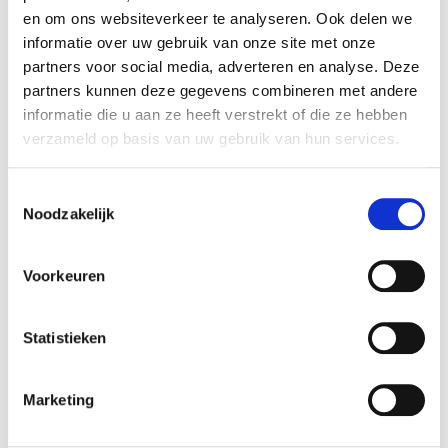
en om ons websiteverkeer te analyseren. Ook delen we
informatie over uw gebruik van onze site met onze
partners voor social media, adverteren en analyse. Deze
partners kunnen deze gegevens combineren met andere
informatie die u aan ze heeft verstrekt of die ze hebben
verzameld op basis van uw gebruik van hun services.
€ 26.200
Toestemmingsselectie
95988
incl. BTW
Noodzakelijk
Volvo XC40 Essential T2 Automaat Micro hybrid Benzine
06-12-2023
42628 km
Voorkeuren
Benzine
Statistieken
Vergelijken
Marketing