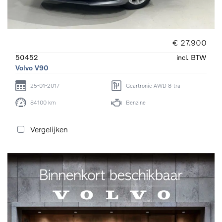
€ 27.900
50452
incl. BTW
Volvo V90
25-01-2017
Geartronic AWD 8-tra
84100 km
Benzine
Vergelijken