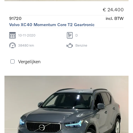
€ 24.400
91720
incl. BTW
Volvo XC40 Momentum Core T2 Geartronic
10-11-2020
D
38480 km
Benzine
Vergelijken