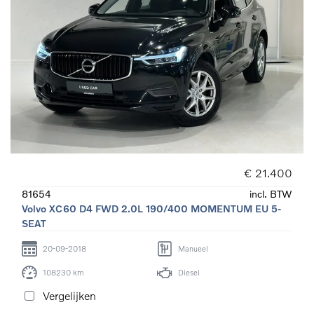
€ 21.400
81654
incl. BTW
Volvo XC60 D4 FWD 2.0L 190/400 MOMENTUM EU 5-
SEAT
20-09-2018
Manueel
108230 km
Diesel
Vergelijken