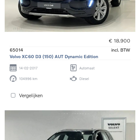
€ 18.900
65014
incl. BTW
Volvo XC60 D3 (150) AUT Dynamic Edition
14-02-2017
Automaat
104996 km
Diesel
Vergelijken