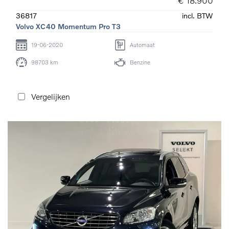
€ 18.900
36817
incl. BTW
Volvo XC40 Momentum Pro T3
19-06-2020
Automaat
98703 km
Benzine
Vergelijken