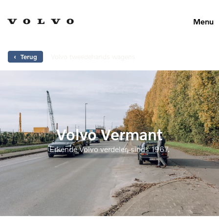
Menu
Volvo tweedehands wagens
‹ Terug
Volvo Vermant
Erkende Volvo verdeler, sinds 1967.
177
resultaten