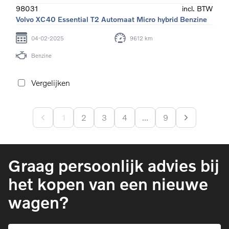
98031
incl. BTW
Volvo XC40 Essential T2 Automaat Micro hybrid Benzine
04-02-2025
9612 km
Benzine
Vergelijken
1
2
3
4
...
9
Graag persoonlijk advies bij
het kopen van een nieuwe
wagen?