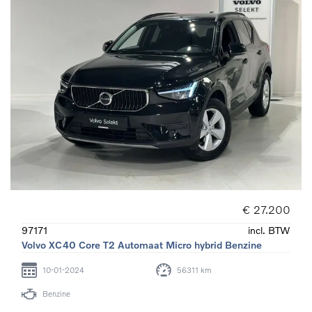
€ 27.200
97171
incl. BTW
Volvo XC40 Core T2 Automaat Micro hybrid Benzine
10-01-2024
56311 km
Benzine